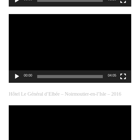
Lecteur
vidéo
00:00
04:05
Hôtel Le Général d’Elbée – Noirmoutier-en-l’Isle – 2016
Lecteur
vidéo